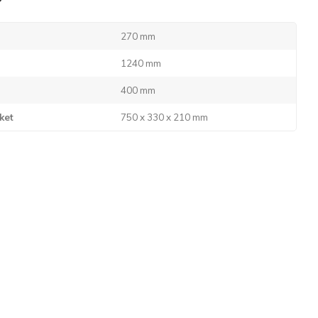
270 mm
1240 mm
400 mm
ket
750 x 330 x 210 mm