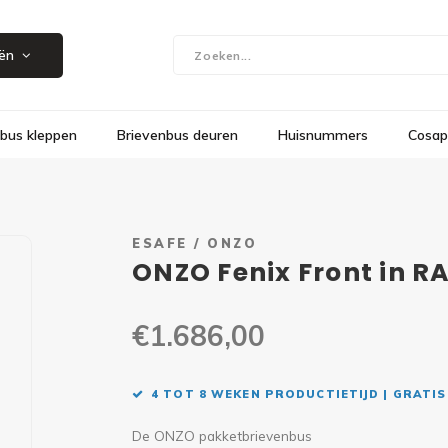
Showroom in Herk-de-Stad, Steenweg 109
ën
bus kleppen
Brievenbus deuren
Huisnummers
Cosap
ESAFE / ONZO
ONZO Fenix Front in R
€1.686,00
4 TOT 8 WEKEN PRODUCTIETIJD | GRATIS
De ONZO pakketbrievenbus