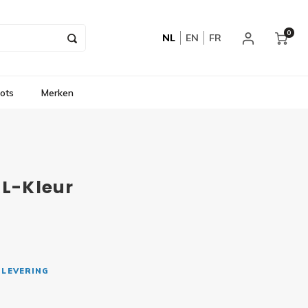
0
NL
EN
FR
ots
Merken
AL-Kleur
 LEVERING