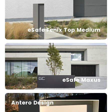
Maxus
Andere pakjesbrievenbussen
eSafe Fenix Top Medium
eSafe Maxus
Antero Design