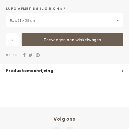
LUPO AFMETING (L X B X H):
*
51 x 51 x 39 cm
Toevoegen aan winkelwagen
DELEN:
Productomschrijving
Volg ons