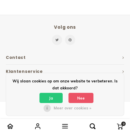
Volg ons
Contact
Klantenservice
Wij slaan cookies op om onze website te verbeteren. Is
Mijn account
dat akkoord?
Ja
Nee
Meer over cookies »
© Copyright 2026 Mailbox Design - Powered by
Lightspeed
- Theme by
Shopmonkey
0
Vergelijk producten
0