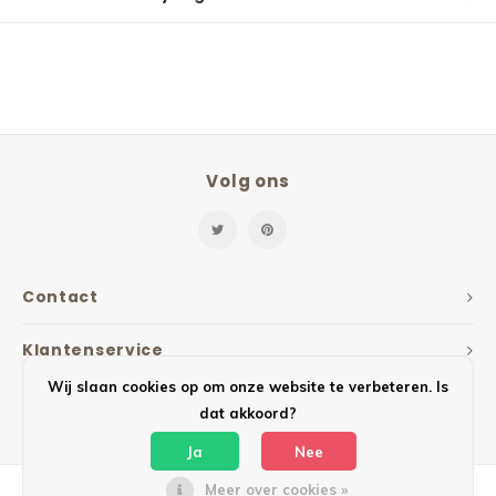
Volg ons
Contact
Klantenservice
Wij slaan cookies op om onze website te verbeteren. Is
Mijn account
dat akkoord?
Ja
Nee
Meer over cookies »
© Copyright 2026 Mailbox Design - Powered by
Lightspeed
- Theme by