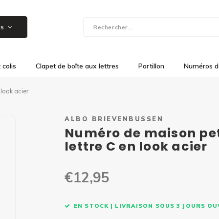
Salle d'exposition à Herk-de-Stad, Steenweg 109
es
 colis
Clapet de boîte aux lettres
Portillon
Numéros d
 look acier
ALBO BRIEVENBUSSEN
Numéro de maison peti
lettre C en look acier
€12,95
EN STOCK | LIVRAISON SOUS 3 JOURS O