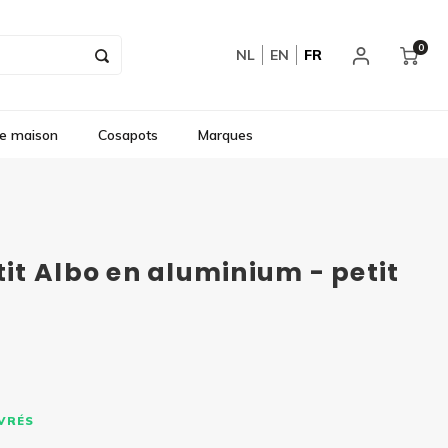
0
NL
EN
FR
e maison
Cosapots
Marques
t Albo en aluminium - petit
UVRÉS