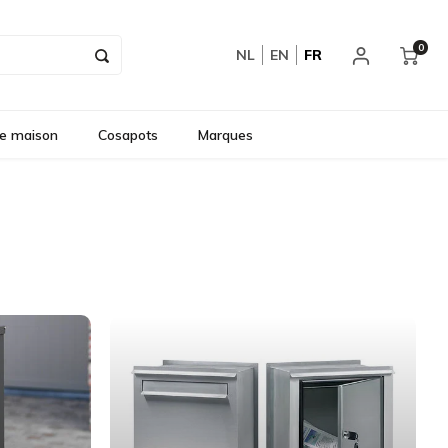
0
NL
EN
FR
e maison
Cosapots
Marques