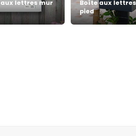
 aux lettres mur
Boîte aux lettres
pied