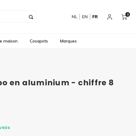
0
NL
EN
FR
e maison
Cosapots
Marques
 en aluminium - chiffre 8
UVRÉS