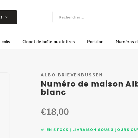
Salle d'exposition à Herk-de-Stad, Steenweg 109
es
 colis
Clapet de boîte aux lettres
Portillon
Numéros d
ALBO BRIEVENBUSSEN
Numéro de maison Albo
blanc
€18,00
EN STOCK | LIVRAISON SOUS 3 JOURS O