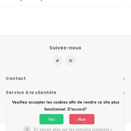
Suivez-nous
Contact
Service à la clientèle
Veuillez accepter les cookies afin de rendre ce site plus
Mon compte
fonctionnel. D'accord?
Oui
Non
En savoir plus sur les témoins (cookies) »
© Copyright 2026 Mailbox Design - Powered by
Lightspeed
- Theme by