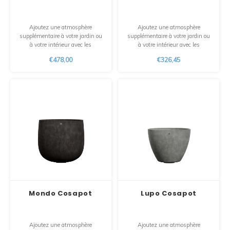
Maxus
Ajoutez une atmosphère
Ajoutez une atmosphère
Autre boîte à colis
supplémentaire à votre jardin ou
supplémentaire à votre jardin ou
à votre intérieur avec les
à votre intérieur avec les
jardinières design « Roco ». Ces
jardinières design « Mondo High
€478,00
€326,45
jardinières en polyester sont
». Ces jardinières en polyester
conçues avec une passion pour le
sont conçues avec une passion
design. De plus, chaque pot est
pour le design. De plus, chaque
100 % fait main avec amour.
pot est 100 % fait main avec
amour.
Mondo Cosapot
Lupo Cosapot
Ajoutez une atmosphère
Ajoutez une atmosphère