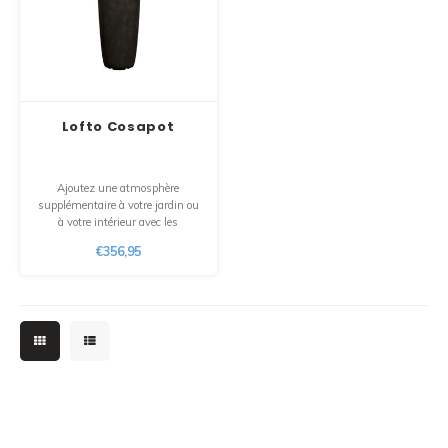
Lofto Cosapot
Ajoutez une atmosphère
supplémentaire à votre jardin ou
à votre intérieur avec les
jardinières design « Lofto ». Ces
€356,95
jardinières en polyester sont
conçues avec une passion pour le
design. De plus, chaque pot est
100 % fait main avec amour.