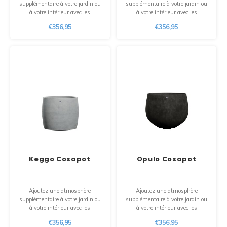
supplémentaire à votre jardin ou
supplémentaire à votre jardin ou
à votre intérieur avec les
à votre intérieur avec les
jardinières design « Mondo ». Ces
jardinières design « Lupo ». Ces
€356,95
€356,95
jardinières en polyester sont
jardinières en polyester sont
conçues avec une passion pour le
conçues avec une passion pour le
design. De plus, chaque pot est
design. De plus, chaque pot est
100 % fait main avec amour.
100 % fait main avec amour.
Keggo Cosapot
Opulo Cosapot
Ajoutez une atmosphère
Ajoutez une atmosphère
supplémentaire à votre jardin ou
supplémentaire à votre jardin ou
à votre intérieur avec les
à votre intérieur avec les
jardinières design « Keggo». Ces
jardinières design « Mondo ». Ces
€356,95
€356,95
jardinières en polyester sont
jardinières en polyester sont